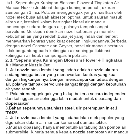
Itu
1 "Sepenuhnya Kuningan Blossom Flower 4 Tingkatan Air
Mancur Nozzle Jet
dibuat dengan kuningan penuh, ukuran
sambungan 1 inci. Pola air menggelegak yang dihasilkan oleh
nozel efek busa adalah aksesori optimal untuk saluran masuk
aliran air, instalasi kolam bertingkat.Nosel air mancur
mencampur udara dengan air, polanya tampak sangat
bervolume.Meskipun demikian nozel sebenarnya memiliki
kebutuhan air yang rendah.Busa jet yang indah dan lembut
menawarkan kontras yang kuat dengan lingkungannya.Berbeda
dengan nozel Cascade dan Geyser, nozel air mancur berbusa
tidak bergantung pada ketinggian air sehingga fluktuasi
ketinggian air tidak mempengaruhi pola air.
2.
1 "Sepenuhnya Kuningan Blossom Flower 4 Tingkatan
Air Mancur Nozzle Jet
1.
Jet nozzle busa lembut yang indah adalah nozzle ukuran
sedang hingga besar yang menawarkan kontras yang kuat
dengan lingkungannya.Dengan mencampurkan udara dengan
air, polanya tampak bervolume sangat tinggi dengan kebutuhan
air yang rendah.
2.
Pola air menggelegak yang hidup bekerja secara independen
dari ketinggian air sehingga lebih mudah untuk dipasang dan
dioperasikan
3.
Bahan sepenuhnya stainless steel, ulir perempuan Inlet 1
"DN25.
4. Jet nozzle busa lembut yang indah
adalah efek populer yang
digunakan dalam air mancur komersial dan arsitektur.
5.
Mudah dipasang, hanya membutuhkan tabung dan pompa air
submersible. Kinerja semua kepala nozzle semprotan air mancur