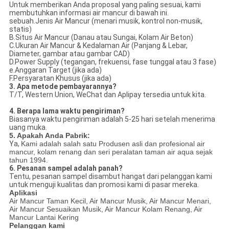
Untuk memberikan Anda proposal yang paling sesuai, kami
membutuhkan informasi air mancur di bawah ini.
sebuah.Jenis Air Mancur (menari musik, kontrol non-musik,
statis)
B.Situs Air Mancur (Danau atau Sungai, Kolam Air Beton)
C.Ukuran Air Mancur & Kedalaman Air (Panjang & Lebar,
Diameter, gambar atau gambar CAD)
D.Power Supply (tegangan, frekuensi, fase tunggal atau 3 fase)
e.Anggaran Target (jika ada)
F.Persyaratan Khusus (jika ada)
3. Apa metode pembayarannya?
T/T, Western Union, WeChat dan Aplipay tersedia untuk kita.
4. Berapa lama waktu pengiriman?
Biasanya waktu pengiriman adalah 5-25 hari setelah menerima
uang muka.
5. Apakah Anda Pabrik:
Ya,
Kami adalah salah satu Produsen asli dan profesional air
mancur, kolam renang dan seri peralatan taman air aqua sejak
tahun 1994.
6. Pesanan sampel adalah panah?
Tentu, pesanan sampel disambut hangat dari pelanggan kami
untuk menguji kualitas dan promosi kami di pasar mereka.
Aplikasi
Air Mancur Taman Kecil, Air Mancur Musik, Air Mancur Menari,
Air Mancur Sesuaikan Musik, Air Mancur Kolam Renang, Air
Mancur Lantai Kering
Pelanggan kami