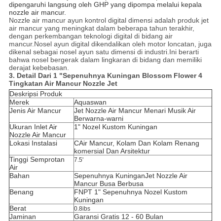
dipengaruhi langsung oleh GHP yang dipompa melalui kepala
nozzle air mancur.
Nozzle air mancur ayun kontrol digital dimensi adalah produk jet
air mancur yang meningkat dalam beberapa tahun terakhir,
dengan perkembangan teknologi digital di bidang air
mancur.Nosel ayun digital dikendalikan oleh motor loncatan, juga
dikenal sebagai nosel ayun satu dimensi di industri.Ini berarti
bahwa nosel bergerak dalam lingkaran di bidang dan memiliki
derajat kebebasan.
3. Detail Dari
1 "Sepenuhnya Kuningan Blossom Flower 4
Tingkatan Air Mancur Nozzle Jet
Deskripsi Produk
Merek
Aquaswan
Jenis Air Mancur
Jet Nozzle Air Mancur Menari Musik Air
Berwarna-warni
Ukuran Inlet Air
1"
Nozel Kustom Kuningan
Nozzle Air Mancur
Lokasi Instalasi
C
Air Mancur, Kolam Dan Kolam Renang
komersial Dan Arsitektur
Tinggi Semprotan
7.5'
Air
Bahan
Sepenuhnya Kuningan
Jet Nozzle Air
Mancur Busa Berbusa
Benang
FNPT 1"
Sepenuhnya
Nozel Kustom
Kuningan
Berat
0.8ibs
Jaminan
Garansi Gratis 12 - 60 Bulan