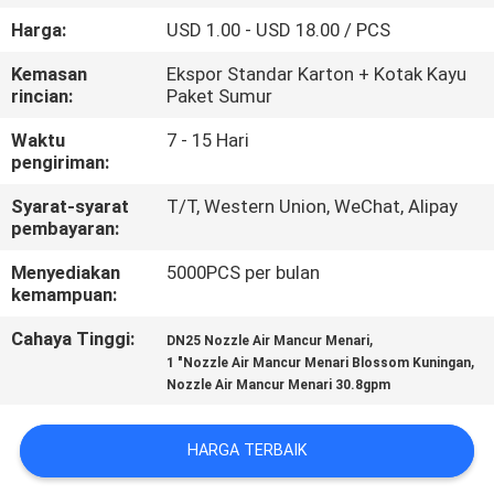
KUALITAS
Harga:
USD 1.00 - USD 18.00 / PCS
Kemasan
Ekspor Standar Karton + Kotak Kayu
HUBUNGI
rincian:
Paket Sumur
KAMI
Waktu
7 - 15 Hari
pengiriman:
PERMINTAAN
Syarat-syarat
T/T, Western Union, WeChat, Alipay
PENAWARAN
pembayaran:
Menyediakan
5000PCS per bulan
kemampuan:
NEWS
Cahaya Tinggi:
,
DN25 Nozzle Air Mancur Menari
,
1 "Nozzle Air Mancur Menari Blossom Kuningan
SITEMAP
Nozzle Air Mancur Menari 30.8gpm
PRIVACY
HARGA TERBAIK
POLICY