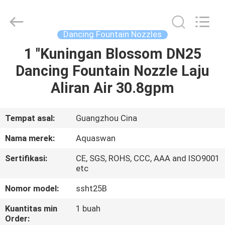
-
2026
aquaswan
water
co,.ltd.
Dancing Fountain Nozzles
All
Rights
Reserved.
1 "Kuningan Blossom DN25
RUMAH
Dancing Fountain Nozzle Laju
PRODUK
Aliran Air 30.8gpm
TENTANG
Tempat asal:
Guangzhou Cina
KAMI
Nama merek:
Aquaswan
Sertifikasi:
CE, SGS, ROHS, CCC, AAA and ISO9001
TUR
etc
PABRIK
Nomor model:
ssht25B
Kuantitas min
1 buah
KONTROL
Order: