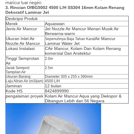
mancur luar negeri.
3. Rincian O
f
BG5002 4500 L/H SS304 16mm Kolam Renang
Dekoratif Laminar Jet
Deskripsi Produk
Merek
Aquaswan
Jenis Air Mancur
Jet Nozzle Air Mancur Menari Musik Air
Berwarna-warni
Ukuran Inlet Air
Air Mancur
Sepenuhnya Baja Tahan Karat
Nozzle Air Mancur
Laminar Water Jet
Lokasi Instalasi
C
Air Mancur, Kolam Dan Kolam Renang
komersial Dan Arsitektur
Tinggi Semprotan
2.0m
Air
Jarak Semprot
2.5m
Tampilan Air
Ukuran Barang
Diameter 305 x 255 x 390mm
Laju Aliran Air (m3/jam)
4500 L/H
Jaminan
12 bulan
Kode HS
8424899990
pengalaman proyek
Kolam Air Mancur Aqua yang Diekspor &
Dibangun Lebih dari 56 Negara