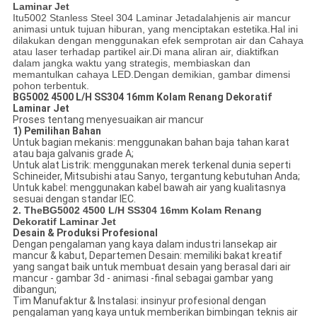
Laminar Jet
Itu
5002 Stanless Steel 304 Laminar Jet
adalah
jenis air mancur
animasi untuk tujuan hiburan, yang menciptakan estetika.Hal ini
dilakukan dengan menggunakan efek semprotan air dan Cahaya
atau laser terhadap partikel air.Di mana aliran air, diaktifkan
dalam jangka waktu yang strategis, membiaskan dan
memantulkan cahaya LED.Dengan demikian, gambar dimensi
pohon terbentuk.
BG5002 4500 L/H SS304 16mm Kolam Renang Dekoratif
Laminar Jet
Proses tentang menyesuaikan air mancur
1) Pemilihan Bahan
Untuk bagian mekanis: menggunakan bahan baja tahan karat
atau baja galvanis grade A;
Untuk alat Listrik: menggunakan merek terkenal dunia seperti
Schineider, Mitsubishi atau Sanyo, tergantung kebutuhan Anda;
Untuk kabel: menggunakan kabel bawah air yang kualitasnya
sesuai dengan standar IEC.
2. The
BG5002 4500 L/H SS304 16mm Kolam Renang
Dekoratif Laminar Jet
Desain & Produksi Profesional
Dengan pengalaman yang kaya dalam industri lansekap air
mancur & kabut, Departemen Desain: memiliki bakat kreatif
yang sangat baik untuk membuat desain yang berasal dari air
mancur - gambar 3d - animasi -final sebagai gambar yang
dibangun;
Tim Manufaktur & Instalasi: insinyur profesional dengan
pengalaman yang kaya untuk memberikan bimbingan teknis air