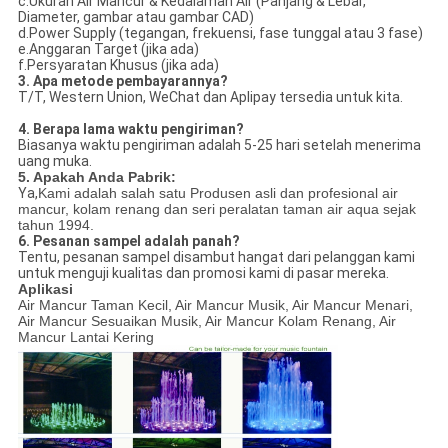
c.Ukuran Air Mancur & Kedalaman Air (Panjang & Lebar,
Diameter, gambar atau gambar CAD)
d.Power Supply (tegangan, frekuensi, fase tunggal atau 3 fase)
e.Anggaran Target (jika ada)
f.Persyaratan Khusus (jika ada)
3. Apa metode pembayarannya?
T/T, Western Union, WeChat dan Aplipay tersedia untuk kita.
4. Berapa lama waktu pengiriman?
Biasanya waktu pengiriman adalah 5-25 hari setelah menerima
uang muka.
5. Apakah Anda Pabrik:
Ya,
Kami adalah salah satu Produsen asli dan profesional air
mancur, kolam renang dan seri peralatan taman air aqua sejak
tahun 1994.
6. Pesanan sampel adalah panah?
Tentu, pesanan sampel disambut hangat dari pelanggan kami
untuk menguji kualitas dan promosi kami di pasar mereka.
Aplikasi
Air Mancur Taman Kecil, Air Mancur Musik, Air Mancur Menari,
Air Mancur Sesuaikan Musik, Air Mancur Kolam Renang, Air
Mancur Lantai Kering