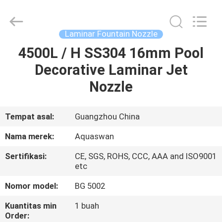
-
2026
aquaswan
water
co,.ltd.
Laminar Fountain Nozzle
All
Rights
Reserved.
4500L / H SS304 16mm Pool
RUMAH
Decorative Laminar Jet
PRODUK
Nozzle
TENTANG
Tempat asal:
Guangzhou China
KAMI
Nama merek:
Aquaswan
Sertifikasi:
CE, SGS, ROHS, CCC, AAA and ISO9001
TUR
etc
PABRIK
Nomor model:
BG 5002
Kuantitas min
1 buah
KONTROL
Order: