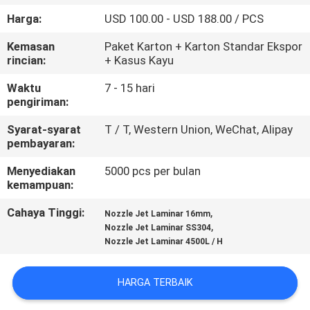
KUALITAS
Harga:
USD 100.00 - USD 188.00 / PCS
Kemasan
Paket Karton + Karton Standar Ekspor
HUBUNGI
rincian:
+ Kasus Kayu
KAMI
Waktu
7 - 15 hari
pengiriman:
PERMINTAAN
Syarat-syarat
T / T, Western Union, WeChat, Alipay
PENAWARAN
pembayaran:
Menyediakan
5000 pcs per bulan
kemampuan:
NEWS
Cahaya Tinggi:
,
Nozzle Jet Laminar 16mm
,
Nozzle Jet Laminar SS304
SITEMAP
Nozzle Jet Laminar 4500L / H
PRIVACY
HARGA TERBAIK
POLICY