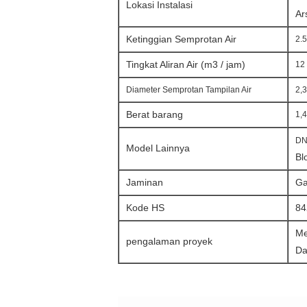
Lokasi Instalasi
Ar
Ketinggian Semprotan Air
2.5
Tingkat Aliran Air (m3 / jam)
12 
Diameter Semprotan Tampilan Air
2,3
Berat barang
1,
DN
Model Lainnya
Bl
Jaminan
Ga
Kode HS
84
Me
pengalaman proyek
Da