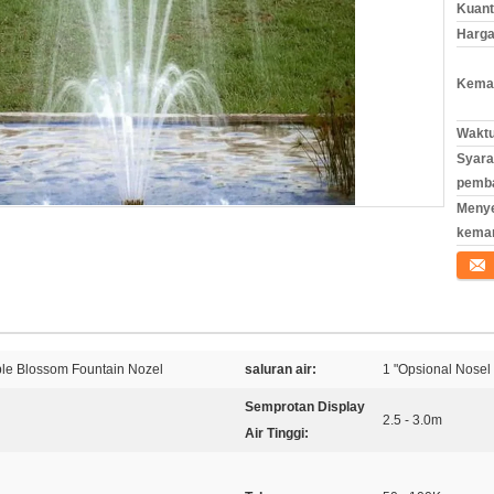
Kuant
Harga
Kemas
Waktu
Syara
pemb
Meny
kema
Konta
le Blossom Fountain Nozel
saluran air:
1 "Opsional Nosel
Semprotan Display
2.5 - 3.0m
Air Tinggi: