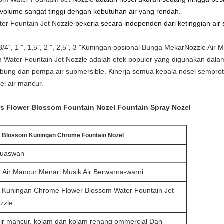
olume sangat tinggi dengan kebutuhan air yang rendah.
er Fountain Jet Nozzle
bekerja secara independen dari ketinggian ai
3/4", 1 ", 1,5", 2 ", 2,5", 3 "
Kuningan opsional
Bunga Mekar
Nozzle Air M
 Water Fountain Jet Nozzle
adalah efek populer yang digunakan dalam 
ng dan pompa air submersible. Kinerja semua kepala nosel semprot 
l air mancur.
rs Flower Blossom Fountain Nozel Fountain Spray Nozel
er Blossom Kuningan Chrome Fountain Nozel
uaswan
t Air Mancur Menari Musik Air Berwarna-warni
Kuningan Chrome Flower Blossom Water Fountain Jet
zzle
ir mancur, kolam dan kolam renang ommercial Dan