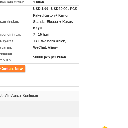
itas min Order:
1 buah
:
USD 1.00 - USD39.00 / PCS
Paket Karton + Karton
an rincian:
Standar Ekspor + Kasus
Kayu
 pengiriman:
7 - 15 hari
t-syarat
T / T, Western Union,
ayaran:
WeChat, Alipay
ediakan
50000 pcs per bulan
mpuan:
k
 Jet Air Mancur Kuningan