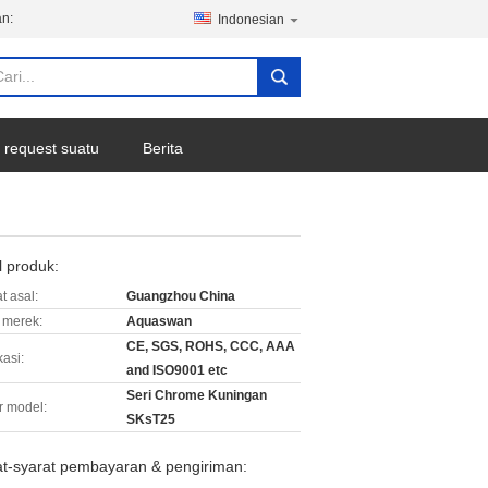
n:
Indonesian
 request suatu
Berita
l produk:
t asal:
Guangzhou China
merek:
Aquaswan
CE, SGS, ROHS, CCC, AAA
kasi:
and ISO9001 etc
Seri Chrome Kuningan
 model:
SKsT25
at-syarat pembayaran & pengiriman: