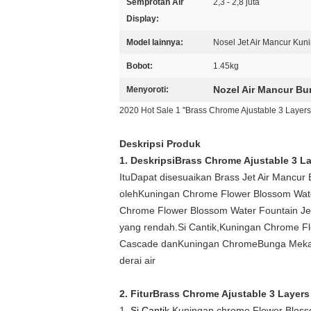
Semprotan Air
2,3 - 2,8 juta
Display:
Model lainnya:
Nosel Jet Air Mancur Ku
Bobot:
1.45kg
Nozel Air Mancur Bu
Menyoroti:
2020 Hot Sale 1 "Brass Chrome Ajustable 3 Layer
Deskripsi Produk
1. Deskripsi
Brass Chrome Ajustable 3 L
Itu
Dapat disesuaikan B
rass Jet Air Mancu
oleh
Kuningan Chrome Flower Blossom Wate
Chrome Flower Blossom Water Fountain Je
yang rendah.Si Cantik,
Kuningan Chrome Fl
Cascade dan
Kuningan Chrome
Bunga Mek
derai air
2. Fitur
Brass Chrome Ajustable 3 Layers
1.
Si Cantik
Kuningan chrome Flower Bloss