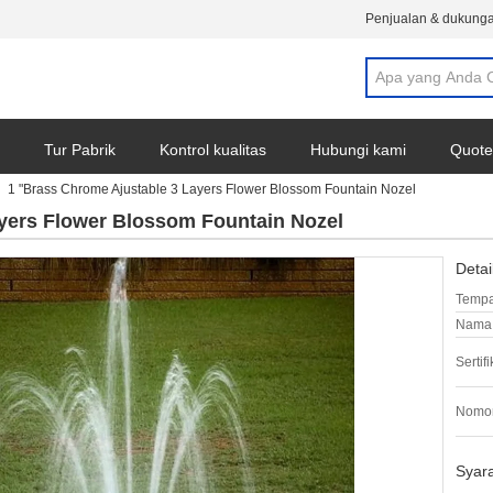
Penjualan & dukunga
Tur Pabrik
Kontrol kualitas
Hubungi kami
Quote
1 "Brass Chrome Ajustable 3 Layers Flower Blossom Fountain Nozel
yers Flower Blossom Fountain Nozel
Detai
Tempa
Nama 
Sertifi
Nomor
Syar