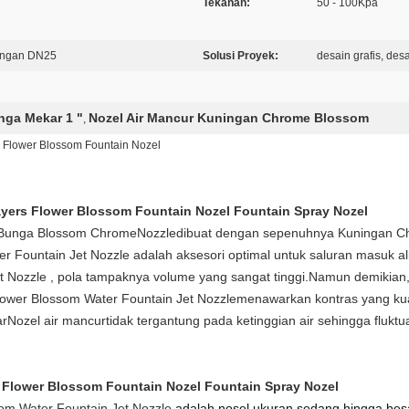
Tekanan:
50 - 100Kpa
ningan DN25
Solusi Proyek:
desain grafis, des
nga Mekar 1 "
Nozel Air Mancur Kuningan Chrome Blossom
,
s Flower Blossom Fountain Nozel
ayers Flower Blossom Fountain Nozel Fountain Spray Nozel
r Bunga Blossom Chrome
Nozzle
dibuat dengan sepenuhnya Kuningan Chr
r Fountain Jet Nozzle
adalah aksesori optimal untuk saluran masuk alir
t Nozzle
, pola tampaknya volume yang sangat tinggi.Namun demikian,
ower Blossom Water Fountain Jet Nozzle
menawarkan kontras yang ku
ar
Nozel air mancur
tidak tergantung pada ketinggian air sehingga fluk
 Flower Blossom Fountain Nozel Fountain Spray Nozel
om Water Fountain Jet Nozzle
adalah nosel ukuran sedang hingga bes