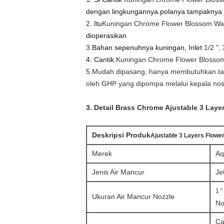
dengan lingkungannya.polanya tampaknya v
2.
Itu
Kuningan Chrome Flower Blossom Wat
dioperasikan
3.
Bahan sepenuhnya kuningan, Inlet
1/2 ", 
4. Cantik
Kuningan Chrome Flower Blossom
5.
Mudah dipasang, hanya membutuhkan tabu
oleh GHP yang dipompa melalui kepala nose
3. Detail
Brass Chrome Ajustable 3 Laye
Deskripsi Produk
Ajustable 3 Layers Flow
Merek
Aq
Jenis Air Mancur
Je
1 "
Ukuran Air Mancur Nozzle
No
C
a