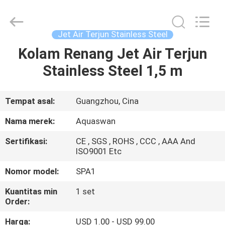
-
2026
aquaswan
water
co,.ltd.
Jet Air Terjun Stainless Steel
All
Rights
Reserved.
Kolam Renang Jet Air Terjun
RUMAH
Stainless Steel 1,5 m
PRODUK
Tempat asal:
Guangzhou, Cina
TENTANG
Nama merek:
Aquaswan
KAMI
Sertifikasi:
CE , SGS , ROHS , CCC , AAA And
ISO9001 Etc
TUR
Nomor model:
SPA1
PABRIK
Kuantitas min
1 set
Order:
KONTROL
Harga:
USD 1.00 - USD 99.00