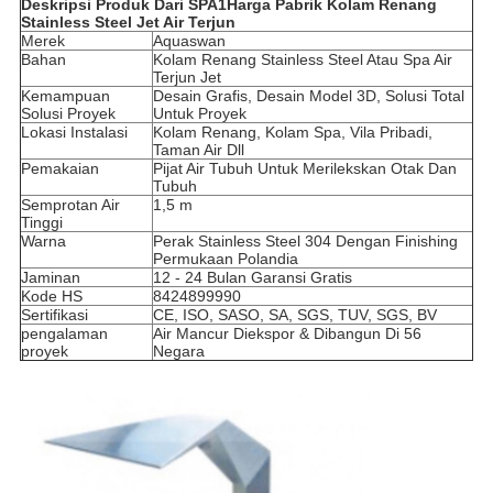
Deskripsi Produk Dari SPA1Harga Pabrik Kolam Renang
Stainless Steel Jet Air Terjun
Merek
Aquaswan
Bahan
Kolam Renang Stainless Steel Atau Spa Air
Terjun Jet
Kemampuan
Desain Grafis, Desain Model 3D, Solusi Total
Solusi Proyek
Untuk Proyek
Lokasi Instalasi
Kolam Renang, Kolam Spa, Vila Pribadi,
Taman Air Dll
Pemakaian
Pijat Air Tubuh Untuk Merilekskan Otak Dan
Tubuh
Semprotan Air
1,5 m
Tinggi
Warna
Perak Stainless Steel 304 Dengan Finishing
Permukaan Polandia
Jaminan
12 - 24 Bulan Garansi Gratis
Kode HS
8424899990
Sertifikasi
CE, ISO, SASO, SA, SGS, TUV, SGS, BV
pengalaman
Air Mancur Diekspor & Dibangun Di 56
proyek
Negara