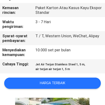
KUALITAS
Kemasan
Paket Karton Atau Kasus Kayu Ekspor
rincian:
Standar
HUBUNGI
Waktu
3 - 7 Hari
KAMI
pengiriman:
Syarat-syarat
T / T, Western Union, WeChat, Alipay
PERMINTAAN
pembayaran:
PENAWARAN
Menyediakan
10.000 set per bulan
kemampuan:
NEWS
Cahaya Tinggi:
,
,
Jet Air Terjun Stainless Steel 1
5 m
,
air terjun air terjun 1
5 m
SITEMAP
HARGA TERBAIK
PRIVACY
POLICY