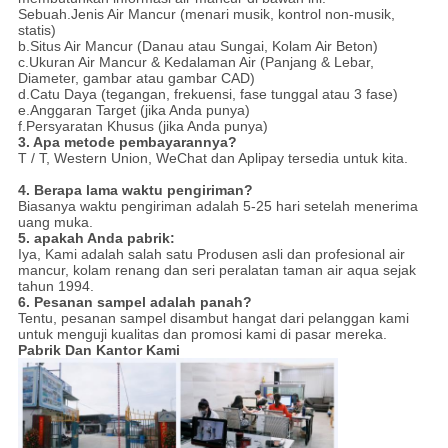
Sebuah.Jenis Air Mancur (menari musik, kontrol non-musik,
statis)
b.Situs Air Mancur (Danau atau Sungai, Kolam Air Beton)
c.Ukuran Air Mancur & Kedalaman Air (Panjang & Lebar,
Diameter, gambar atau gambar CAD)
d.Catu Daya (tegangan, frekuensi, fase tunggal atau 3 fase)
e.Anggaran Target (jika Anda punya)
f.Persyaratan Khusus (jika Anda punya)
3. Apa metode pembayarannya?
T / T, Western Union, WeChat dan Aplipay tersedia untuk kita.
4. Berapa lama waktu pengiriman?
Biasanya waktu pengiriman adalah 5-25 hari setelah menerima
uang muka.
5. apakah Anda pabrik:
Iya,
Kami adalah salah satu Produsen asli dan profesional air
mancur, kolam renang dan seri peralatan taman air aqua sejak
tahun 1994.
6. Pesanan sampel adalah panah?
Tentu, pesanan sampel disambut hangat dari pelanggan kami
untuk menguji kualitas dan promosi kami di pasar mereka.
Pabrik Dan Kantor Kami