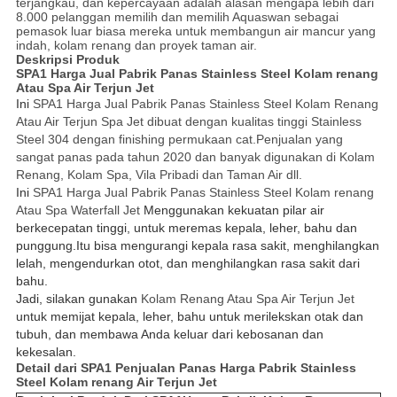
terjangkau, dan kepercayaan adalah alasan mengapa lebih dari
8.000 pelanggan memilih dan memilih Aquaswan sebagai
pemasok luar biasa mereka untuk membangun air mancur yang
indah, kolam renang dan proyek taman air.
Deskripsi Produk
SPA1 Harga Jual Pabrik Panas Stainless Steel Kolam renang
Atau Spa Air Terjun Jet
Ini
SPA1 Harga Jual Pabrik Panas Stainless Steel Kolam Renang
Atau Air Terjun Spa Jet dibuat dengan kualitas tinggi Stainless
Steel 304 dengan finishing permukaan cat.Penjualan yang
sangat panas pada tahun 2020 dan banyak digunakan di Kolam
Renang, Kolam Spa, Vila Pribadi dan Taman Air dll.
Ini
SPA1 Harga Jual Pabrik Panas Stainless Steel Kolam renang
Atau Spa Waterfall Jet
Menggunakan kekuatan pilar air
berkecepatan tinggi, untuk meremas kepala, leher, bahu dan
punggung.Itu bisa mengurangi kepala
rasa sakit, menghilangkan
lelah, mengendurkan otot, dan menghilangkan rasa sakit dari
bahu.
Jadi, silakan gunakan
Kolam Renang Atau Spa Air Terjun Jet
untuk memijat kepala, leher, bahu untuk merilekskan otak dan
tubuh, dan membawa Anda keluar dari kebosanan dan
kekesalan.
Detail dari
SPA1 Penjualan Panas Harga Pabrik Stainless
Steel Kolam renang Air Terjun Jet