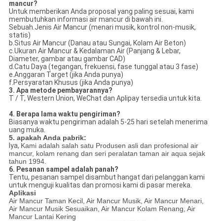
mancur?
Untuk memberikan Anda proposal yang paling sesuai, kami
membutuhkan informasi air mancur di bawah ini.
Sebuah.Jenis Air Mancur (menari musik, kontrol non-musik,
statis)
b.Situs Air Mancur (Danau atau Sungai, Kolam Air Beton)
c.Ukuran Air Mancur & Kedalaman Air (Panjang & Lebar,
Diameter, gambar atau gambar CAD)
d.Catu Daya (tegangan, frekuensi, fase tunggal atau 3 fase)
e.Anggaran Target (jika Anda punya)
f.Persyaratan Khusus (jika Anda punya)
3. Apa metode pembayarannya?
T / T, Western Union, WeChat dan Aplipay tersedia untuk kita.
4. Berapa lama waktu pengiriman?
Biasanya waktu pengiriman adalah 5-25 hari setelah menerima
uang muka.
5. apakah Anda pabrik:
Iya,
Kami adalah salah satu Produsen asli dan profesional air
mancur, kolam renang dan seri peralatan taman air aqua sejak
tahun 1994.
6. Pesanan sampel adalah panah?
Tentu, pesanan sampel disambut hangat dari pelanggan kami
untuk menguji kualitas dan promosi kami di pasar mereka.
Aplikasi
Air Mancur Taman Kecil, Air Mancur Musik, Air Mancur Menari,
Air Mancur Musik Sesuaikan, Air Mancur Kolam Renang, Air
Mancur Lantai Kering