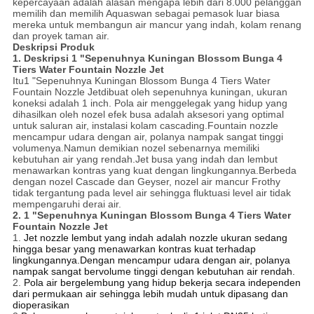
kepercayaan adalah alasan mengapa lebih dari 8.000 pelanggan
memilih dan memilih Aquaswan sebagai pemasok luar biasa
mereka untuk membangun air mancur yang indah, kolam renang
dan proyek taman air.
Deskripsi Produk
1. Deskripsi
1 "Sepenuhnya Kuningan Blossom Bunga 4
Tiers Water Fountain Nozzle Jet
Itu
1 "Sepenuhnya Kuningan Blossom Bunga 4 Tiers Water
Fountain Nozzle Jet
dibuat oleh sepenuhnya kuningan, ukuran
koneksi adalah 1 inch. Pola air menggelegak yang hidup yang
dihasilkan oleh nozel efek busa adalah aksesori yang optimal
untuk saluran air, instalasi kolam cascading.Fountain nozzle
mencampur udara dengan air, polanya nampak sangat tinggi
volumenya.Namun demikian nozel sebenarnya memiliki
kebutuhan air yang rendah.Jet busa yang indah dan lembut
menawarkan kontras yang kuat dengan lingkungannya.Berbeda
dengan nozel Cascade dan Geyser, nozel air mancur Frothy
tidak tergantung pada level air sehingga fluktuasi level air tidak
mempengaruhi derai air.
2.
1 "Sepenuhnya Kuningan Blossom Bunga 4 Tiers Water
Fountain Nozzle Jet
1.
Jet nozzle lembut yang indah adalah nozzle ukuran sedang
hingga besar yang menawarkan kontras kuat terhadap
lingkungannya.Dengan mencampur udara dengan air, polanya
nampak sangat bervolume tinggi dengan kebutuhan air rendah.
2.
Pola air bergelembung yang hidup bekerja secara independen
dari permukaan air sehingga lebih mudah untuk dipasang dan
dioperasikan