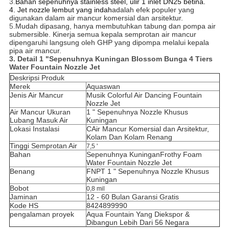
3.
Bahan sepenuhnya stainless steel, ulir 1 inlet DN25 betina.
4. Jet nozzle lembut yang indah
adalah efek populer yang
digunakan dalam air mancur komersial dan arsitektur.
5.
Mudah dipasang, hanya membutuhkan tabung dan pompa air
submersible. Kinerja semua kepala semprotan air mancur
dipengaruhi langsung oleh GHP yang dipompa melalui kepala
pipa air mancur.
3. Detail
1 "Sepenuhnya Kuningan Blossom Bunga 4 Tiers
Water Fountain Nozzle Jet
Deskripsi Produk
Merek
Aquaswan
Jenis Air Mancur
Musik Colorful Air Dancing Fountain
Nozzle Jet
Air Mancur Ukuran
1 "
Sepenuhnya
Nozzle Khusus
Lubang Masuk Air
Kuningan
Lokasi Instalasi
C
Air Mancur Komersial dan Arsitektur,
Kolam Dan Kolam Renang
Tinggi Semprotan Air
7,5 '
Bahan
Sepenuhnya Kuningan
Frothy Foam
Water Fountain Nozzle Jet
Benang
FNPT 1 "
Sepenuhnya
Nozzle Khusus
Kuningan
Bobot
0,8 mil
Jaminan
12 - 60 Bulan Garansi Gratis
Kode HS
8424899990
pengalaman proyek
Aqua Fountain Yang Diekspor &
Dibangun Lebih Dari 56 Negara