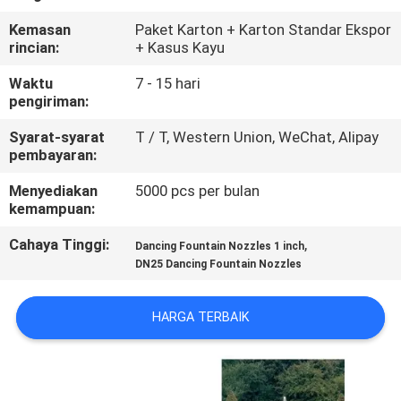
KUALITAS
Kemasan
Paket Karton + Karton Standar Ekspor
rincian:
+ Kasus Kayu
HUBUNGI
Waktu
7 - 15 hari
KAMI
pengiriman:
Syarat-syarat
T / T, Western Union, WeChat, Alipay
PERMINTAAN
pembayaran:
PENAWARAN
Menyediakan
5000 pcs per bulan
kemampuan:
NEWS
Cahaya Tinggi:
,
Dancing Fountain Nozzles 1 inch
DN25 Dancing Fountain Nozzles
SITEMAP
HARGA TERBAIK
PRIVACY
POLICY