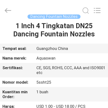
-
2026
aquaswan
water
co,.ltd.
Dancing Fountain Nozzles
All
Rights
Reserved.
1 Inch 4 Tingkatan DN25
RUMAH
Dancing Fountain Nozzles
PRODUK
Tempat asal:
Guangzhou China
TENTANG
Nama merek:
Aquaswan
KAMI
Sertifikasi:
CE, SGS, ROHS, CCC, AAA and ISO9001
etc
TUR
Nomor model:
5ssht25
PABRIK
Kuantitas min
1 buah
Order:
KONTROL
Harga:
USD 1.00 - USD 18.00 / PCS